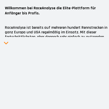
Willkommen bei RaceAnalyse die Elite-
Plattform für
Anfänger bis Profis.
RaceAnalyse ist bereits auf mehreren hundert Rennstrecken in
ganz Europa und USA regelmäßig im Einsatz. Mit dieser
fortschrittlichsten, aber dennoch sehr einfach zu nutzenden
Technologie plus der modernsten Cloud basierten
Analysesoftware, ist es sogar möglich Deinen persönlichen
Fahrstil nachzubilden. Unbewusste Fahrpraktiken können so
erkannt werden und helfen die Sicherheit und den Spaß beim
Fahren zu erhöhen um schlussendlich die Rundenzeiten zu
verbessern.