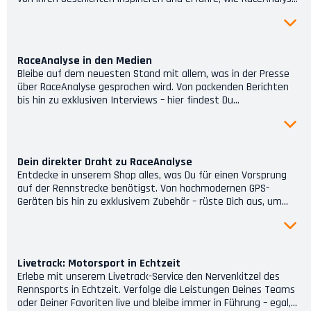
nicht nur ihre Rundenzeiten verkürzt, sondern auch ihr
Fahrerlebnis grundlegend verändert hat.
RaceAnalyse in den Medien
Bleibe auf dem neuesten Stand mit allem, was in der Presse
über RaceAnalyse gesprochen wird. Von packenden Berichten
bis hin zu exklusiven Interviews – hier findest Du
Pressemitteilungen und Artikel, die ein Licht auf die
fortschrittliche Welt von RaceAnalyse werfen.
Dein direkter Draht zu RaceAnalyse
Entdecke in unserem Shop alles, was Du für einen Vorsprung
auf der Rennstrecke benötigst. Von hochmodernen GPS-
Geräten bis hin zu exklusivem Zubehör – rüste Dich aus, um
Deine Performance auf das nächste Level zu heben.
Livetrack: Motorsport in Echtzeit
Erlebe mit unserem Livetrack-Service den Nervenkitzel des
Rennsports in Echtzeit. Verfolge die Leistungen Deines Teams
oder Deiner Favoriten live und bleibe immer in Führung – egal,