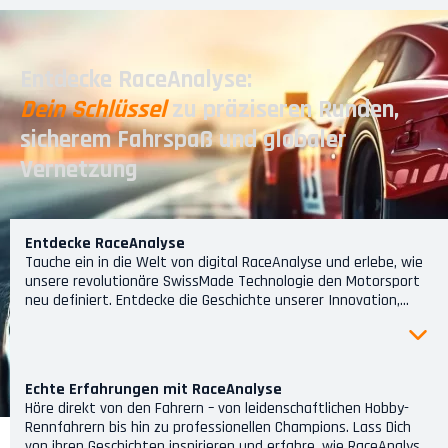
Entdecke RaceAnalyse:
Dein Schlüssel
zu präziseren Runden,
sicherem Fahrspaß und globaler
Vernetzung
Entdecke RaceAnalyse
Tauche ein in die Welt von digital RaceAnalyse und erlebe, wie
unsere revolutionäre SwissMade Technologie den Motorsport
neu definiert. Entdecke die Geschichte unserer Innovation,
unsere Mission, die Motorsportwelt zu transformieren, und
lerne die kreativen Köpfe kennen, die hinter diesem
bahnbrechenden System stehen.
Echte Erfahrungen mit RaceAnalyse
Höre direkt von den Fahrern – von leidenschaftlichen Hobby-
Rennfahrern bis hin zu professionellen Champions. Lass Dich
von ihren Geschichten inspirieren und erfahre, wie RaceAnalyse