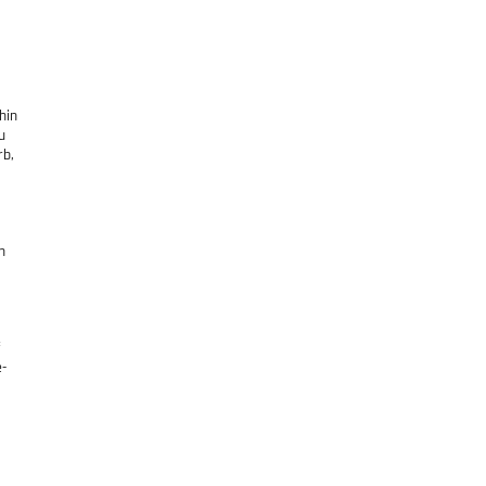
hin
u
rb,
n
e-