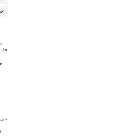
es
n der
ie
owie
e