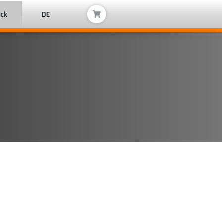
ack
DE