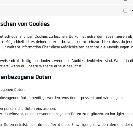
öschen von Cookies
isch oder manuell Cookies zu löschen. Du kannst außerdem spezifizieren ob
ere Möglichkeit ist es deinen Internetbrowser derart einzurichten, dass du jed
d. Für weitere Information über diese Möglichkeiten beachte die Anweisungen i
ise nicht richtig funktioniert, wenn alle Cookies deaktiviert sind. Wenn du d
tziert, wenn du unsere Website erneut besuchst.
onenbezogene Daten
zogenen Daten:
nbezogenen Daten benötigt werden, was damit passiert und wie lange sie
en persönliche Daten einzusehen.
er du wünscht, deine personenbezogenen Daten zu ergänzen, zu korrigieren s
r Daten erteilst, hast du das Recht diese Einwilligung zu widerrufen und dein