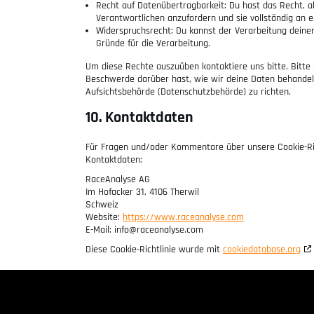
Recht auf Datenübertragbarkeit: Du hast das Recht, 
Verantwortlichen anzufordern und sie vollständig an e
Widerspruchsrecht: Du kannst der Verarbeitung deiner
Gründe für die Verarbeitung.
Um diese Rechte auszuüben kontaktiere uns bitte. Bitte
Beschwerde darüber hast, wie wir deine Daten behandeln
Aufsichtsbehörde (Datenschutzbehörde) zu richten.
10. Kontaktdaten
Für Fragen und/oder Kommentare über unsere Cookie-Rich
Kontaktdaten:
RaceAnalyse AG
Im Hofacker 31, 4106 Therwil
Schweiz
Website:
https://www.raceanalyse.com
E-Mail:
info@
raceanalyse.com
Diese Cookie-Richtlinie wurde mit
cookiedatabase.org