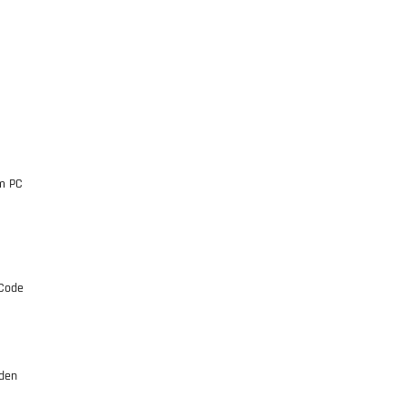
em PC
 Code
 den