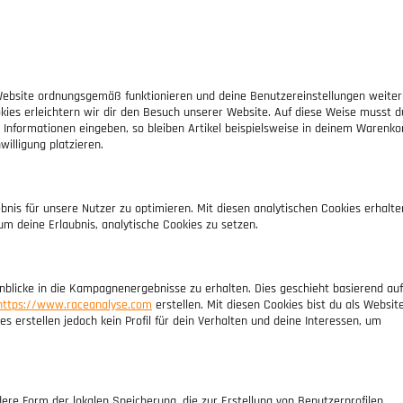
r Website ordnungsgemäß funktionieren und deine Benutzereinstellungen weiter
okies erleichtern wir dir den Besuch unserer Website. Auf diese Weise musst d
Informationen eingeben, so bleiben Artikel beispielsweise in deinem Warenko
willigung platzieren.
nis für unsere Nutzer zu optimieren. Mit diesen analytischen Cookies erhalte
 um deine Erlaubnis, analytische Cookies zu setzen.
blicke in die Kampagnenergebnisse zu erhalten. Dies geschieht basierend auf
https://www.raceanalyse.com
erstellen. Mit diesen Cookies bist du als Websit
es erstellen jedoch kein Profil für dein Verhalten und deine Interessen, um
dere Form der lokalen Speicherung, die zur Erstellung von Benutzerprofilen