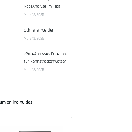
RaceAnalyse im Test
März 12, 2025
Schneller werden
März 12, 2025
«RaceAnalyse» Facebook
für Rennstreckenwetzer
März 12, 2025
um online guides