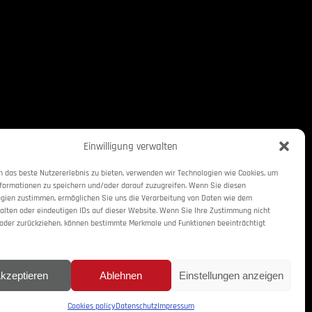
Einwilligung verwalten
 das beste Nutzererlebnis zu bieten, verwenden wir Technologien wie Cookies, um
formationen zu speichern und/oder darauf zuzugreifen. Wenn Sie diesen
gien zustimmen, ermöglichen Sie uns die Verarbeitung von Daten wie dem
alten oder eindeutigen IDs auf dieser Website. Wenn Sie Ihre Zustimmung nicht
 oder zurückziehen, können bestimmte Merkmale und Funktionen beeinträchtigt
kzeptieren
Ablehnen
Einstellungen anzeigen
Cookies policy
Datenschutz
Impressum