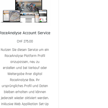
RaceAnalyse Account Service
CHF
275.00
Nutzen Sie diesen Service um ein
RaceAnalyse Pro
RaceAnalyse Platform Profil
Kit/Ersatzte
anzupassen, neu zu
erstellen und bei Verkauf oder
CHF
39.95
Weitergabe Ihrer digital
RaceAnalyse Box. Ihr
RaceAnalyse
ursprüngliches Profil und Daten
erweitertes Z
bleiben erhalten und können
Kit enthällt -
jederzeit wieder aktiviert werden.
USB Ladeadapte
Inklusive Web Applikation Set-Up
Micro USB 7t