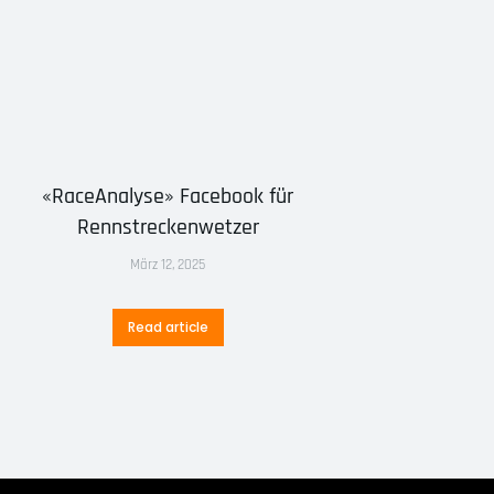
«RaceAnalyse» Facebook für
Rennstreckenwetzer
März 12, 2025
Read article