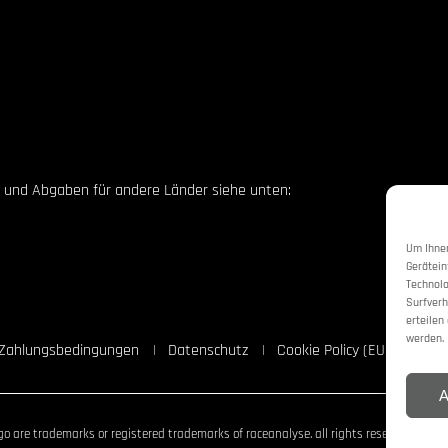
en und Abgaben für andere Länder siehe unten:
Um Ihnen
Gerätein
Technolo
Surfverh
erteilen
werden.
d Zahlungsbedingungen
Datenschutz
Cookie Policy (EU)
A
o are trademarks or registered trademarks of raceanalyse. all rights reserved