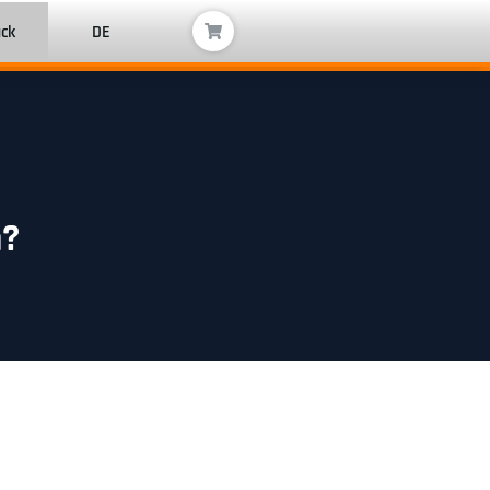
ack
DE
h?