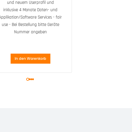
und neuem Userprofil und
magnetisc
inklusive 4 Monate Daten- und
Ladekabel u
Applikation/Software Services - fair
2x 3M™
use - Bei Bestellung bitte Geräte
Druckverschlu
Nummer angeben
Kabelbind
In den Warenkorb
In den Waren