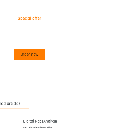
Special offer
50% off for lorem ipsum dolor sit
amet consectetur adipiscing!
Order now
red articles
Digital RaceAnalyse