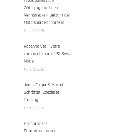
revolutioniert die
Zeitenjagd auf den
Rennstrecken; Jetzt in der
Motorsport Fachpresse
März 12, 2025
RaceAnalyse – Votre
chrono et coach GPS Swiss
Made
März 12, 2025
Jonas Folger & Marcel
Schrötter: Spezielles
Training
März 12, 2025
Hochpräzises
Datarecording von