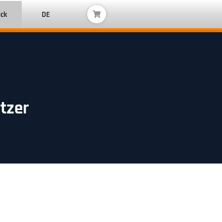
ack
DE
tzer