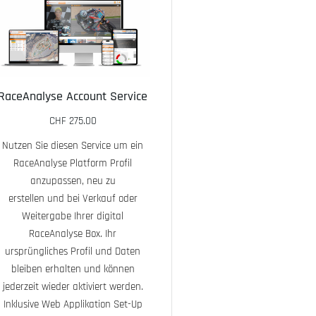
RaceAnalyse Account Service
CHF
275.00
Nutzen Sie diesen Service um ein
RaceAnalyse Pro
RaceAnalyse Platform Profil
Kit/Ersatzte
anzupassen, neu zu
erstellen und bei Verkauf oder
CHF
39.95
Weitergabe Ihrer digital
RaceAnalyse Box. Ihr
RaceAnalyse
ursprüngliches Profil und Daten
erweitertes Z
bleiben erhalten und können
Kit enthällt -
jederzeit wieder aktiviert werden.
USB Ladeadapte
Inklusive Web Applikation Set-Up
Micro USB 7t