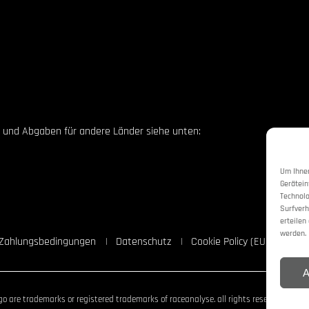
en und Abgaben für andere Länder siehe unten:
Um Ihnen
Gerätein
Technolo
Surfverh
erteilen
werden.
d Zahlungsbedingungen
Datenschutz
Cookie Policy (EU)
A
o are trademarks or registered trademarks of raceanalyse. all rights reserved