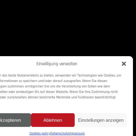
Einwilligung verwalten
 das beste Nutzererlebnis zu bieten, verwenden wir Technologien wie Cookies, um
formationen zu speichern und/oder darauf zuzugreifen. Wenn Sie diesen
gien zustimmen, ermöglichen Sie uns die Verarbeitung von Daten wie dem
alten oder eindeutigen IDs auf dieser Website. Wenn Sie Ihre Zustimmung nicht
 oder zurückziehen, können bestimmte Merkmale und Funktionen beeinträchtigt
kzeptieren
Ablehnen
Einstellungen anzeigen
Cookies policy
Datenschutz
Impressum