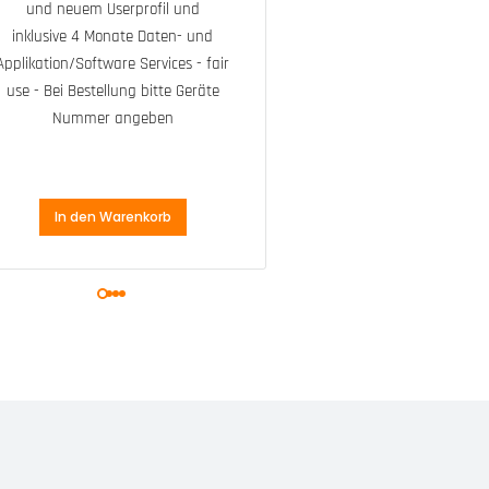
und neuem Userprofil und
magnetisc
inklusive 4 Monate Daten- und
Ladekabel u
Applikation/Software Services - fair
2x 3M™
use - Bei Bestellung bitte Geräte
Druckverschlu
Nummer angeben
Kabelbind
In den Warenkorb
In den Waren