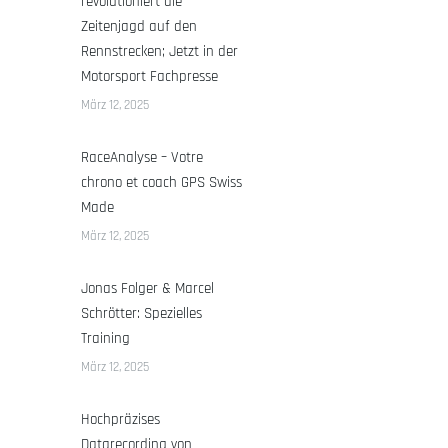
revolutioniert die
Zeitenjagd auf den
Rennstrecken; Jetzt in der
Motorsport Fachpresse
März 12, 2025
RaceAnalyse – Votre
chrono et coach GPS Swiss
Made
März 12, 2025
Jonas Folger & Marcel
Schrötter: Spezielles
Training
März 12, 2025
Hochpräzises
Datarecording von