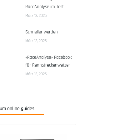
RaceAnalyse im Test
März 12, 2025
Schneller werden
März 12, 2025
«RaceAnalyse» Facebook
für Rennstreckenwetzer
März 12, 2025
um online guides