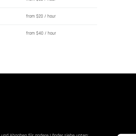
from $20 / hour
from $40 / hour
en und Abgaben für andere Länder siehe unten: