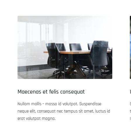
Maecenas et felis consequat
Nullam mollis – massa id volutpat. Suspendisse
neque elit, consequat nec tempus sit amet, luctus id
erat volutpat magna.