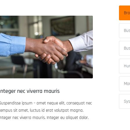
Bra
Bus
Bus
Hu
Mar
Integer nec viverra mauris
Sys
Suspendisse ipsum – amet neque elit, consequat nec
tempus sit amet, luctus id erat volutpat magna.
Integer nec viverra mauris. Integer eu aliquet dolor.