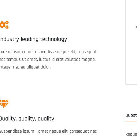
Industry-leading technology
Lorem ipsum amet uspendisse neque elit, consequat
nec tempus sit amet, luctus id erat volutpat magna.
Integer nec eu aliquet dolor.
In den Warenkorb
Quest
Quality, quality, quality
Suspendisse ipsum - amet neque elit, consequat nec
Reques