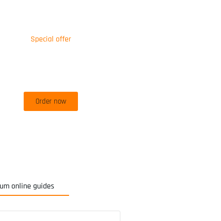
Special offer
50% off for lorem ipsum dolor sit
amet consectetur adipiscing!
Order now
um online guides