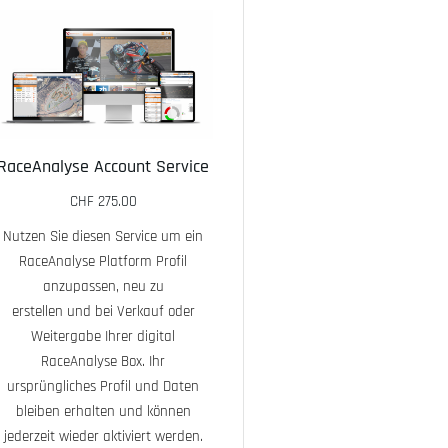
RaceAnalyse Account Service
CHF
275.00
Nutzen Sie diesen Service um ein
RaceAnalyse Pro
RaceAnalyse Platform Profil
Kit/Ersatzte
anzupassen, neu zu
erstellen und bei Verkauf oder
CHF
39.95
Weitergabe Ihrer digital
RaceAnalyse Box. Ihr
RaceAnalyse
ursprüngliches Profil und Daten
erweitertes Z
bleiben erhalten und können
Kit enthällt -
jederzeit wieder aktiviert werden.
USB Ladeadapte