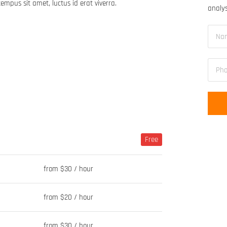
tempus sit amet, luctus id erat viverra.
analys
Free
from $30 / hour
from $20 / hour
from $30 / hour