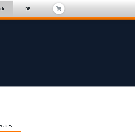
ack
DE
ervices