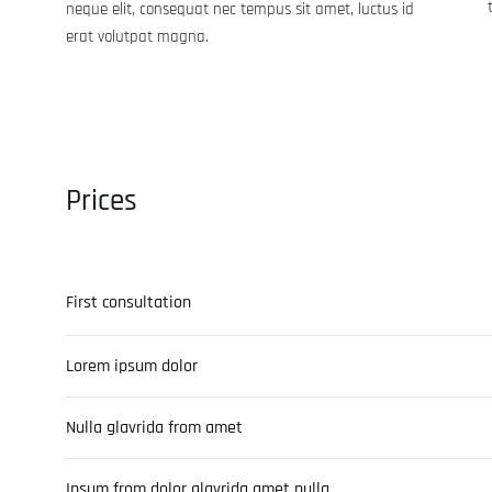
neque elit, consequat nec tempus sit amet, luctus id
erat volutpat magna.
Prices
First consultation
Lorem ipsum dolor
Nulla glavrida from amet
Ipsum from dolor glavrida amet nulla