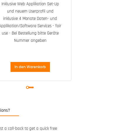
Inklusive Web Applikation Set-Up
Micro USB 7t
und neuem Userprofil und
magnetisc
inklusive 4 Monate Daten- und
Ladekabel u
Applikation/Software Services - fair
2x 3M™
use - Bei Bestellung bitte Geräte
Druckverschlu
Nummer angeben
Kabelbind
In den Warenkorb
In den Waren
ions?
t a call-back to get a quick free