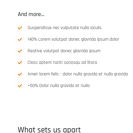
And more...
Suspendisse nec vulputate nulla iaculis
140% Lorem volutpat donec glavrida ipsum dolor
Reative volutpat donec glavrida ipsum
RaceAnalyse digital Sy
Class aptent taciti sociosqu ad litora
Kit - SwissMade
Amet lorem felis - dolor nulla gravida et nulla gravida
CHF
635.00
+50% Dolor nulla gravida et nulla
RaceAnalyse digital System 
SwissMade
What sets us apart