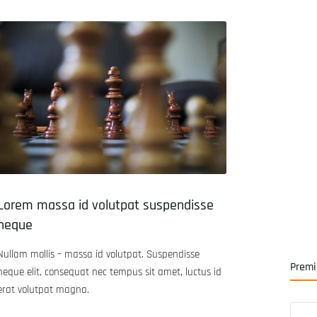
Lorem massa id volutpat suspendisse
neque
Nullam mollis – massa id volutpat. Suspendisse
Premi
neque elit, consequat nec tempus sit amet, luctus id
erat volutpat magna.