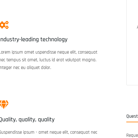
Industry-leading technology
Lorem ipsum amet uspendisse neque elit, consequat
nec tempus sit amet, luctus id erat volutpat magna.
Integer nec eu aliquet dolor.
In den Warenkorb
Quest
Quality, quality, quality
Suspendisse ipsum - amet neque elit, consequat nec
Reques