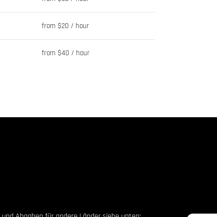
from $20 / hour
from $40 / hour
en und Abgaben für andere Länder siehe unten: