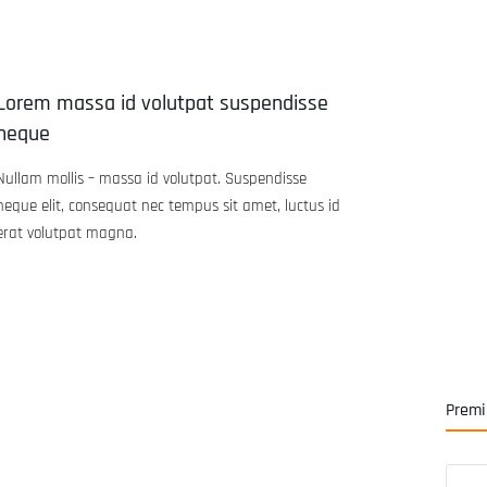
Lorem massa id volutpat suspendisse
neque
Nullam mollis – massa id volutpat. Suspendisse
neque elit, consequat nec tempus sit amet, luctus id
erat volutpat magna.
Premi