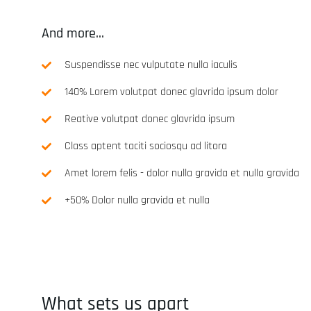
And more...
Suspendisse nec vulputate nulla iaculis
140% Lorem volutpat donec glavrida ipsum dolor
Reative volutpat donec glavrida ipsum
RaceAnalyse digital Sy
Class aptent taciti sociosqu ad litora
Kit - SwissMade
Amet lorem felis - dolor nulla gravida et nulla gravida
CHF
635.00
+50% Dolor nulla gravida et nulla
RaceAnalyse digital System 
SwissMade
What sets us apart