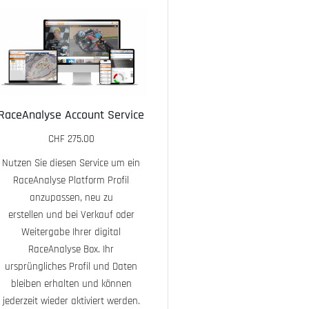
RaceAnalyse Account Service
CHF
275.00
Nutzen Sie diesen Service um ein
RaceAnalyse Pro
RaceAnalyse Platform Profil
Kit/Ersatzte
anzupassen, neu zu
erstellen und bei Verkauf oder
CHF
39.95
Weitergabe Ihrer digital
RaceAnalyse Box. Ihr
RaceAnalyse
ursprüngliches Profil und Daten
erweitertes Z
bleiben erhalten und können
Kit enthällt -
jederzeit wieder aktiviert werden.
USB Ladeadapte