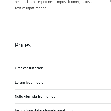
neque elit, consequat nec tempus sit amet, luctus id
erat volutpat magna.
Prices
First consultation
Lorem ipsum dolor
Nulla glavrida from amet
Ipsum from dolor glavrida amet nulla