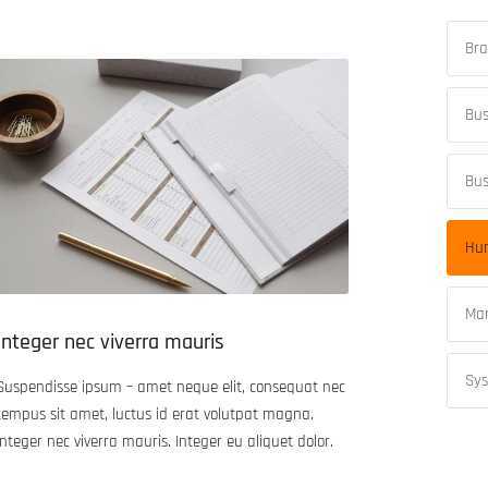
Bra
Bus
Bus
Hu
Mar
Integer nec viverra mauris
Sys
Suspendisse ipsum – amet neque elit, consequat nec
tempus sit amet, luctus id erat volutpat magna.
Integer nec viverra mauris. Integer eu aliquet dolor.