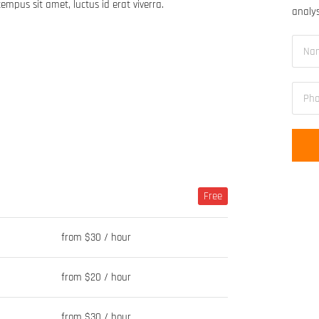
tempus sit amet, luctus id erat viverra.
analys
Free
from $30 / hour
from $20 / hour
from $30 / hour