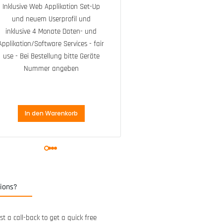
Inklusive Web Applikation Set-Up
Micro USB 7t
und neuem Userprofil und
magnetisc
inklusive 4 Monate Daten- und
Ladekabel u
Applikation/Software Services - fair
2x 3M™
use - Bei Bestellung bitte Geräte
Druckverschlu
Nummer angeben
Kabelbind
In den Warenkorb
In den Waren
ions?
t a call-back to get a quick free