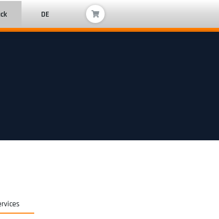
ack
DE
ervices