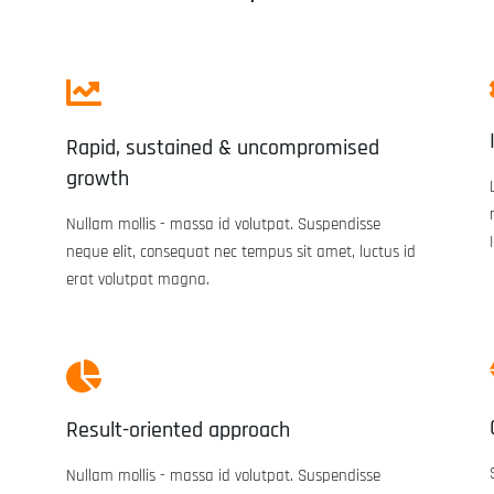
Rapid, sustained & uncompromised
growth
Nullam mollis - massa id volutpat. Suspendisse
neque elit, consequat nec tempus sit amet, luctus id
In den Warenkorb
erat volutpat magna.
Result-oriented approach
Nullam mollis - massa id volutpat. Suspendisse