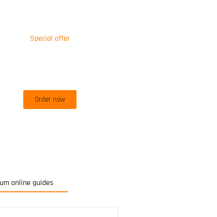
Special offer
50% off for lorem ipsum dolor sit
amet consectetur adipiscing!
Order now
um online guides